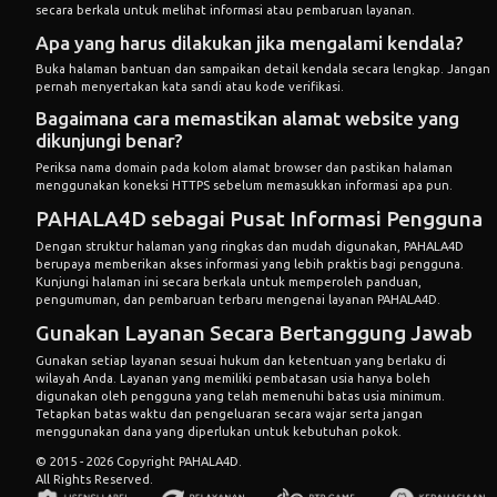
secara berkala untuk melihat informasi atau pembaruan layanan.
Apa yang harus dilakukan jika mengalami kendala?
Buka halaman bantuan dan sampaikan detail kendala secara lengkap. Jangan
pernah menyertakan kata sandi atau kode verifikasi.
Bagaimana cara memastikan alamat website yang
dikunjungi benar?
Periksa nama domain pada kolom alamat browser dan pastikan halaman
menggunakan koneksi HTTPS sebelum memasukkan informasi apa pun.
PAHALA4D sebagai Pusat Informasi Pengguna
Dengan struktur halaman yang ringkas dan mudah digunakan, PAHALA4D
berupaya memberikan akses informasi yang lebih praktis bagi pengguna.
Kunjungi halaman ini secara berkala untuk memperoleh panduan,
pengumuman, dan pembaruan terbaru mengenai layanan PAHALA4D.
Gunakan Layanan Secara Bertanggung Jawab
Gunakan setiap layanan sesuai hukum dan ketentuan yang berlaku di
wilayah Anda. Layanan yang memiliki pembatasan usia hanya boleh
digunakan oleh pengguna yang telah memenuhi batas usia minimum.
Tetapkan batas waktu dan pengeluaran secara wajar serta jangan
menggunakan dana yang diperlukan untuk kebutuhan pokok.
© 2015 - 2026 Copyright PAHALA4D.
All Rights Reserved.