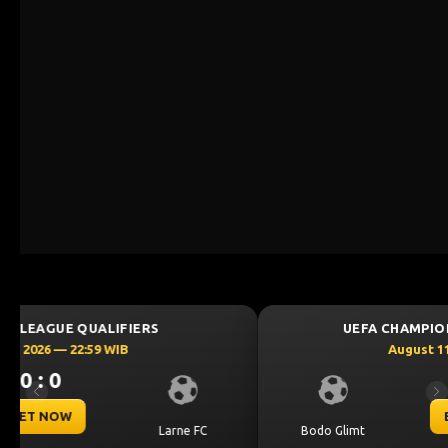
UEFA CHAMPIONS LEAGUE QUALIFIERS
August 11, 2026 — 22:59 WIB
0 : 0
Previous
Ne
BET NOW
Bodo Glimt
Union Saint-Gilloise