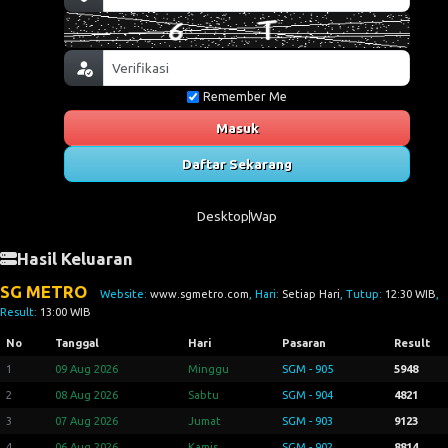
Remember Me
Masuk
Daftar Sekarang
Desktop
Wap
Hasil Keluaran
SG METRO
Website:
www.sgmetro.com
, Hari:
Setiap Hari
, Tutup:
12:30 WIB
,
Result:
13:00 WIB
No
Tanggal
Hari
Pasaran
Result
1
09 Aug 2026
Minggu
SGM - 905
5948
2
08 Aug 2026
Sabtu
SGM - 904
4821
3
07 Aug 2026
Jumat
SGM - 903
9123
4
06 Aug 2026
Kamis
SGM - 902
8814