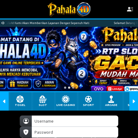
ami Akan Memberikan Layanan Dengan Sepenuh Hati
Selamat Datang Di Situs Pahala
TOGEL
SLOT
LIVE CASINO
SPORT
ARCADE
SABU