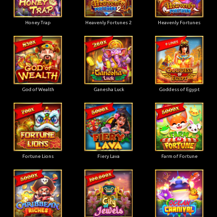
Honey Trap
Heavenly Fortunes 2
Heavenly Fortunes
God of Wealth
Ganesha Luck
Goddess of Egypt
Fortune Lions
Fiery Lava
Farm of Fortune