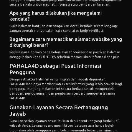
secara berkala untuk melihat informasi atau pembaruan layanan.
Apa yang harus dilakukan jika mengalami
kendala?
Buka halaman bantuan dan sampaikan detail kendala secara lengkap.
Jangan pernah menyertakan kata sandi atau kode verifikasi.
Bagaimana cara memastikan alamat website yang
dikunjungi benar?
Periksa nama domain pada kolom alamat browser dan pastikan halaman
menggunakan koneksi HTTPS sebelum memasukkan informasi apa pun.
PAHALA4D sebagai Pusat Informasi
Pengguna
Dengan struktur halaman yang ringkas dan mudah digunakan,
PAHALA4D berupaya memberikan akses informasi yang lebih praktis bagi
pengguna. Kunjungi halaman ini secara berkala untuk memperoleh
panduan, pengumuman, dan pembaruan terbaru mengenai layanan
PAHALA4D.
Gunakan Layanan Secara Bertanggung
Jawab
Gunakan setiap layanan sesuai hukum dan ketentuan yang berlaku di
wilayah Anda. Layanan yang memiliki pembatasan usia hanya boleh
digunakan oleh pengguna yang telah memenuhi batas usia minimum.