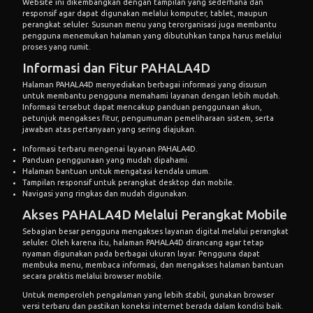
Website ini dikembangkan dengan tampilan yang sederhana dan
responsif agar dapat digunakan melalui komputer, tablet, maupun
perangkat seluler. Susunan menu yang terorganisasi juga membantu
pengguna menemukan halaman yang dibutuhkan tanpa harus melalui
proses yang rumit.
Informasi dan Fitur PAHALA4D
Halaman PAHALA4D menyediakan berbagai informasi yang disusun
untuk membantu pengguna memahami layanan dengan lebih mudah.
Informasi tersebut dapat mencakup panduan penggunaan akun,
petunjuk mengakses fitur, pengumuman pemeliharaan sistem, serta
jawaban atas pertanyaan yang sering diajukan.
Informasi terbaru mengenai layanan PAHALA4D.
Panduan penggunaan yang mudah dipahami.
Halaman bantuan untuk mengatasi kendala umum.
Tampilan responsif untuk perangkat desktop dan mobile.
Navigasi yang ringkas dan mudah digunakan.
Akses PAHALA4D Melalui Perangkat Mobile
Sebagian besar pengguna mengakses layanan digital melalui perangkat
seluler. Oleh karena itu, halaman PAHALA4D dirancang agar tetap
nyaman digunakan pada berbagai ukuran layar. Pengguna dapat
membuka menu, membaca informasi, dan mengakses halaman bantuan
secara praktis melalui browser mobile.
Untuk memperoleh pengalaman yang lebih stabil, gunakan browser
versi terbaru dan pastikan koneksi internet berada dalam kondisi baik.