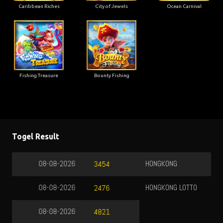
Caribbean Riches
City of Jewels
Ocean Carnival
Fishing Treasure
Bounty Fishing
Togel Result
HONGKONG
08-08-2026
2797
HONGKONG LOTTO
08-08-2026
5917