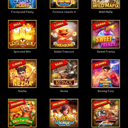
Frosty and Flamy
Fortune Jewels II
Wild Mafia
Spin and Win
Snake Treasure
Sweet Frenzy
Nezha
Roma
Boxing Fury