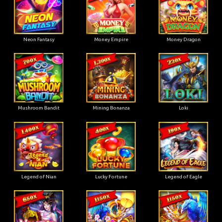
Neon Fantasy
Money Empire
Money Dragon
Mushroom Bandit
Mining Bonanza
Loki
Legend of Nian
Lucky Fortune
Legend of Eagle